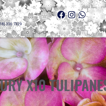
18) 336 7329
URY X10 TULIPANE