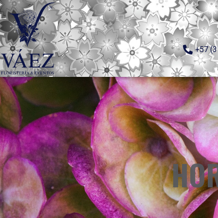
+57 (3
HOR