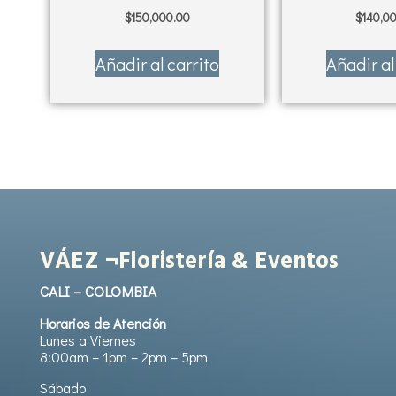
$
150,000.00
$
140,0
Añadir al carrito
Añadir al
VÁEZ ¬Floristería & Eventos
CALI – COLOMBIA
Horarios de Atención
Lunes a Viernes
8:00am – 1pm – 2pm – 5pm
Sábado