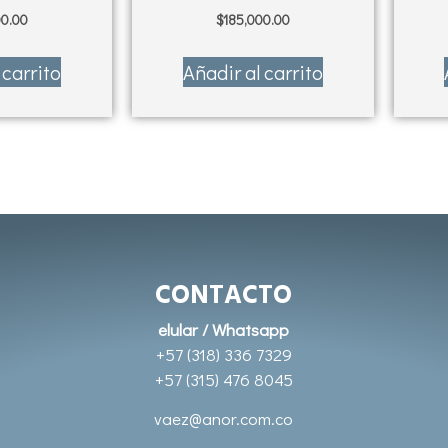
00.00
$
185,000.00
 carrito
Añadir al carrito
CONTACTO
elular / Whatsapp
+57 (318) 336 7329
+57 (315) 476 8045
vaez@anor.com.co