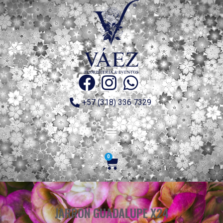
+57 (318) 336 7329
0
JARRON GUADALUPE X24