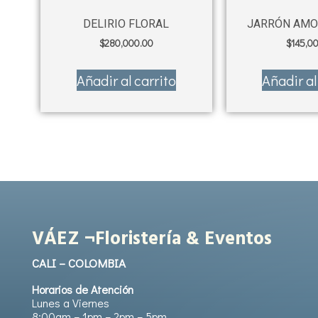
DELIRIO FLORAL
JARRÓN AMO
$
280,000.00
$
145,0
Añadir al carrito
Añadir al
VÁEZ ¬Floristería & Eventos
CALI – COLOMBIA
Horarios de Atención
Lunes a Viernes
8:00am – 1pm – 2pm – 5pm