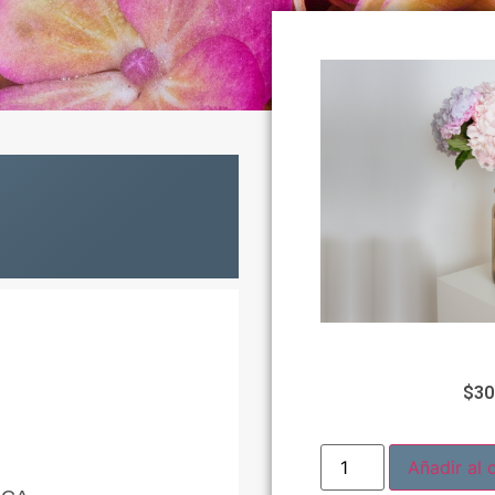
$
30
Añadir al c