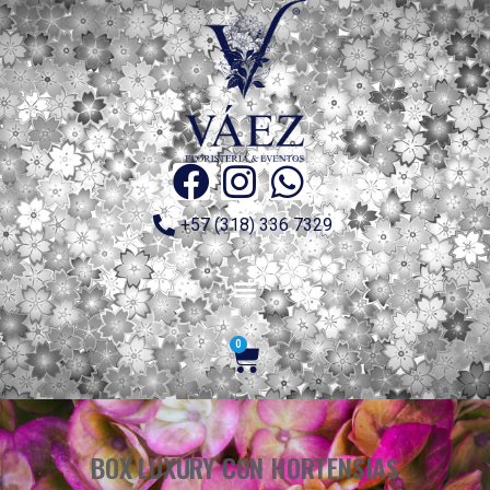
+57 (318) 336 7329
0
BOX LUXURY CON HORTENSIAS