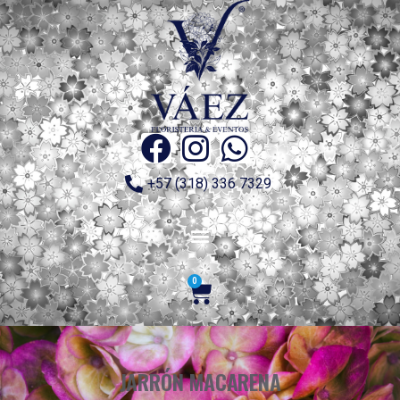
+57 (318) 336 7329
0
JARRÓN MACARENA